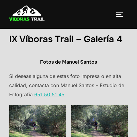
Saltar
al
ALTERN
contenido
IX Víboras Trail – Galería 4
Fotos de Manuel Santos
Si deseas alguna de estas foto impresa o en alta
calidad, contacta con Manuel Santos – Estudio de
Fotografía
651 50 51 45