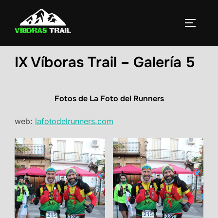
Saltar
al
ALTERN
contenido
IX Víboras Trail – Galería 5
Fotos de La Foto del Runners
web:
lafotodelrunners.com