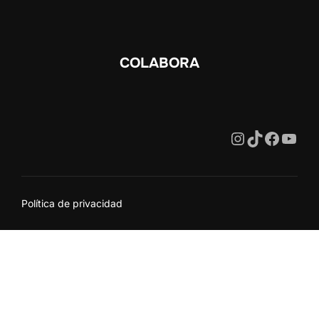
COLABORA
Instagram
https://
Faceb
You
Política de privacidad