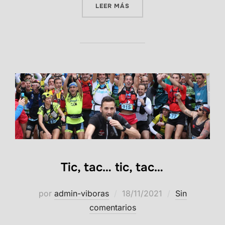
«PRESENTACIÓN DEL CARTEL
LEER MÁS
Tic, tac… tic, tac…
Publicado
por
admin-viboras
18/11/2021
Sin
el
comentarios