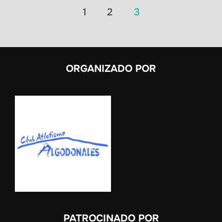
Paginación
1
2
3
de
entradas
ORGANIZADO POR
PATROCINADO POR