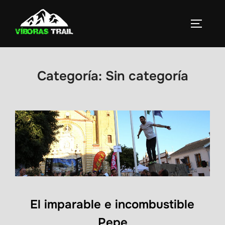
Saltar
al
ALTERN
contenido
Categoría:
Sin categoría
El imparable e incombustible
Pepe