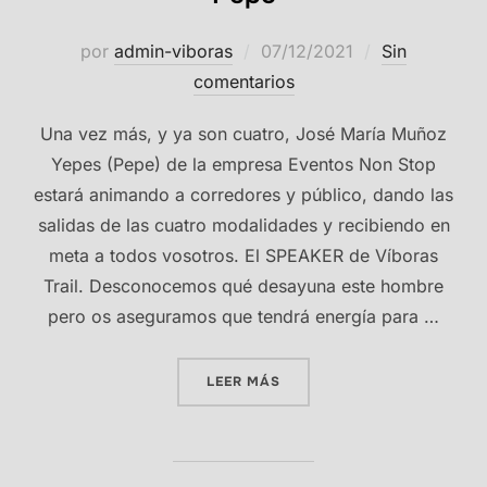
Publicado
por
admin-viboras
07/12/2021
Sin
el
comentarios
Una vez más, y ya son cuatro, José María Muñoz
Yepes (Pepe) de la empresa Eventos Non Stop
estará animando a corredores y público, dando las
salidas de las cuatro modalidades y recibiendo en
meta a todos vosotros. El SPEAKER de Víboras
Trail. Desconocemos qué desayuna este hombre
pero os aseguramos que tendrá energía para …
«EL IMPARABLE E INCOMBU
LEER MÁS