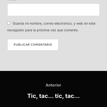
Guarda mi nombre, correo electrónico, y web en este
navegador para la próxima vez que comente.
Navegación
de
Anterior
Anterior
entradas
Tic, tac… tic, tac…