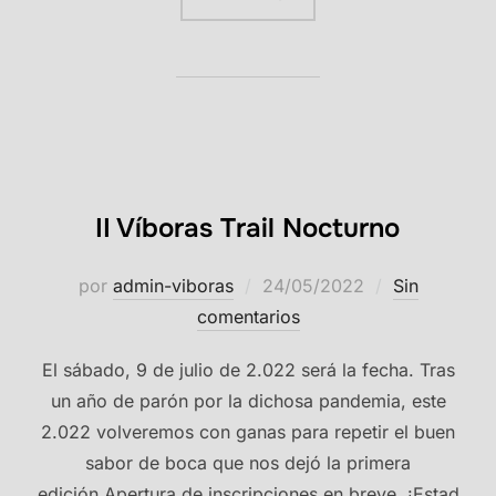
II Víboras Trail Nocturno
Publicado
por
admin-viboras
24/05/2022
Sin
el
comentarios
El sábado, 9 de julio de 2.022 será la fecha. Tras
un año de parón por la dichosa pandemia, este
2.022 volveremos con ganas para repetir el buen
sabor de boca que nos dejó la primera
edición.Apertura de inscripciones en breve. ¡Estad