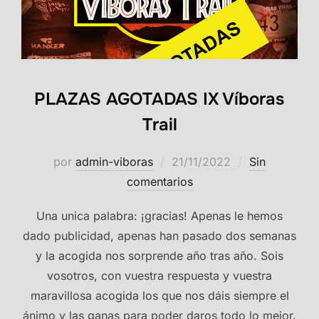
PLAZAS AGOTADAS IX Víboras
Trail
Publicado
por
admin-viboras
21/11/2022
Sin
el
comentarios
Una unica palabra: ¡gracias! Apenas le hemos
dado publicidad, apenas han pasado dos semanas
y la acogida nos sorprende año tras año. Sois
vosotros, con vuestra respuesta y vuestra
maravillosa acogida los que nos dáis siempre el
ánimo y las ganas para poder daros todo lo mejor.