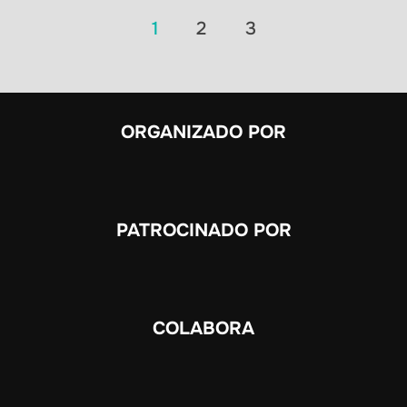
Paginación
1
2
3
de
entradas
ORGANIZADO POR
PATROCINADO POR
COLABORA