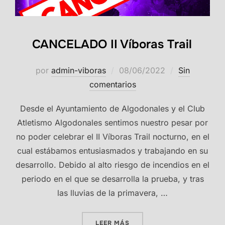
CANCELADO II Víboras Trail
Publicado
por
admin-viboras
08/06/2022
Sin
el
comentarios
Desde el Ayuntamiento de Algodonales y el Club
Atletismo Algodonales sentimos nuestro pesar por
no poder celebrar el II Víboras Trail nocturno, en el
cual estábamos entusiasmados y trabajando en su
desarrollo. Debido al alto riesgo de incendios en el
periodo en el que se desarrolla la prueba, y tras
las lluvias de la primavera, …
«CANCELADO II VÍBORAS T
LEER MÁS