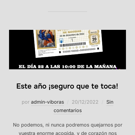
Este año ¡seguro que te toca!
Publicado
por
admin-viboras
20/12/2022
Sin
el
comentarios
No podemos, ni nunca podremos quejarnos por
vuestra enorme acogida, y de corazón nos