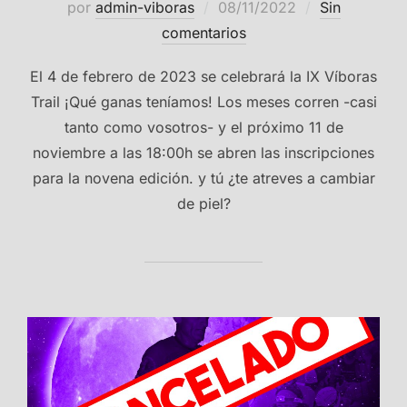
Publicado
por
admin-viboras
08/11/2022
Sin
el
comentarios
El 4 de febrero de 2023 se celebrará la IX Víboras
Trail ¡Qué ganas teníamos! Los meses corren -casi
tanto como vosotros- y el próximo 11 de
noviembre a las 18:00h se abren las inscripciones
para la novena edición. y tú ¿te atreves a cambiar
de piel?