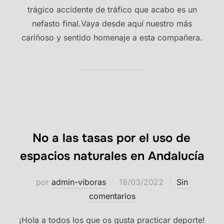
trágico accidente de tráfico que acabo es un
nefasto final.Vaya desde aquí nuestro más
cariñoso y sentido homenaje a esta compañera.
No a las tasas por el uso de
espacios naturales en Andalucía
Publicado
por
admin-viboras
18/03/2022
Sin
el
comentarios
¡Hola a todos los que os gusta practicar deporte!