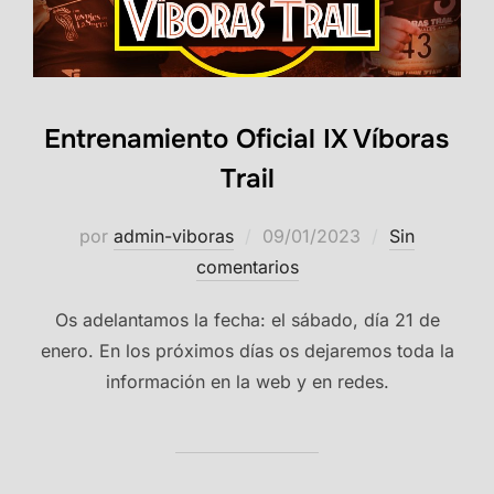
Entrenamiento Oficial IX Víboras
Trail
Publicado
por
admin-viboras
09/01/2023
Sin
el
comentarios
Os adelantamos la fecha: el sábado, día 21 de
enero. En los próximos días os dejaremos toda la
información en la web y en redes.